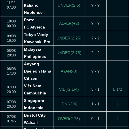
11/08
Italiano
UNDER(2.5)
? - ?
07:00
Nublense
Porto
10/08
ALVER(+2)
? - ?
00:00
FC Alverca
Tokyo Verdy
09/08
UNDER(2.25)
? - ?
16:00
Kawasaki Fro.
Malaysia
08/08
UNDER(2.75)
? - ?
20:00
Philippines
Anyang
08/08
Daejeon Hana
AYAN(-0)
? - ?
17:30
Citizen
Việt Nam
07/08
VIE(-2 1/4)
3 - 1
L 1/2
20:00
Campuchia
Singapore
07/08
IDN(-3/4)
1 - 1
L
20:00
Indonesia
Bristol City
07/08
OVER(2.75)
0 - 1
L
01:45
Walsall