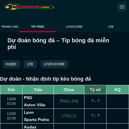
TRANG CHỦ
TIP FREE
LIVESCORE
LTĐ
Dự đoán bóng đá – Tip bóng đá miễn
phí
KQBD
LTD
LIVESCORE
Dự đoán - Nhận định tip kèo bóng đá
Giờ
Trận
Chọn
Tỷ số
KQ
PSG
13/08
PSG(-3/4)
? - ?
02:00
Aston Villa
Lyon
12/08
LYO(-1)
? - ?
02:00
Sparta Praha
Audax