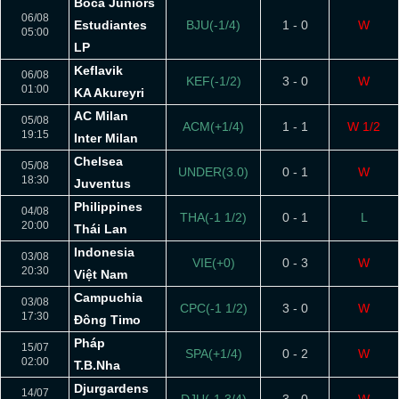
Boca Juniors
06/08
Estudiantes
BJU(-1/4)
1 - 0
W
05:00
LP
Keflavik
06/08
KEF(-1/2)
3 - 0
W
01:00
KA Akureyri
AC Milan
05/08
ACM(+1/4)
1 - 1
W 1/2
19:15
Inter Milan
Chelsea
05/08
UNDER(3.0)
0 - 1
W
18:30
Juventus
Philippines
04/08
THA(-1 1/2)
0 - 1
L
20:00
Thái Lan
Indonesia
03/08
VIE(+0)
0 - 3
W
20:30
Việt Nam
Campuchia
03/08
CPC(-1 1/2)
3 - 0
W
17:30
Đông Timo
Pháp
15/07
SPA(+1/4)
0 - 2
W
02:00
T.B.Nha
Djurgardens
14/07