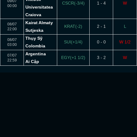
09/07
CSCR(-3/4)
1 - 4
W
00:00
Universitatea
Craiova
Kairat Almaty
08/07
KRAT(-2)
2 - 1
L
22:00
Sutjeska
Thụy Sỹ
08/07
SUI(+1/4)
0 - 0
W 1/2
03:00
Colombia
Argentina
07/07
EGY(+1 1/2)
3 - 2
W
22:59
Ai Cập