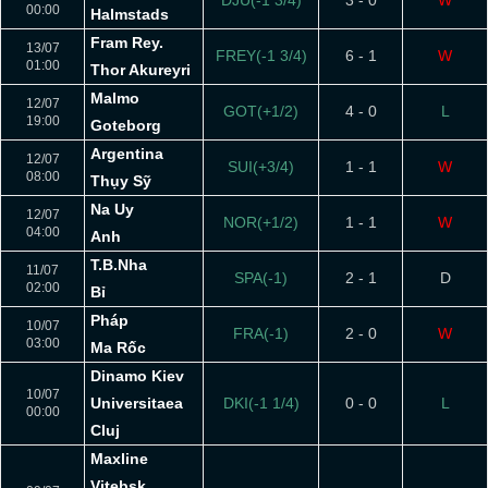
DJU(-1 3/4)
3 - 0
W
00:00
Halmstads
Fram Rey.
13/07
FREY(-1 3/4)
6 - 1
W
01:00
Thor Akureyri
Malmo
12/07
GOT(+1/2)
4 - 0
L
19:00
Goteborg
Argentina
12/07
SUI(+3/4)
1 - 1
W
08:00
Thụy Sỹ
Na Uy
12/07
NOR(+1/2)
1 - 1
W
04:00
Anh
T.B.Nha
11/07
SPA(-1)
2 - 1
D
02:00
Bỉ
Pháp
10/07
FRA(-1)
2 - 0
W
03:00
Ma Rốc
Dinamo Kiev
10/07
Universitaea
DKI(-1 1/4)
0 - 0
L
00:00
Cluj
Maxline
Vitebsk