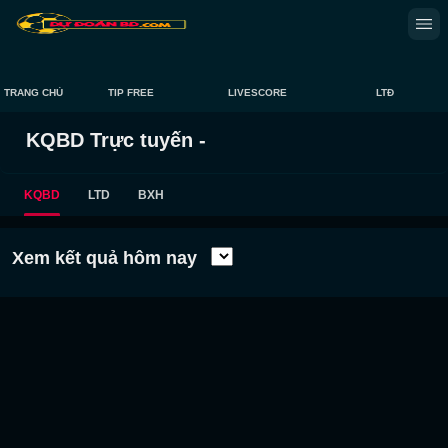
TRANG CHỦ
TIP FREE
LIVESCORE
LTĐ
KQBD Trực tuyến -
KQBD
LTD
BXH
Xem kết quả hôm nay