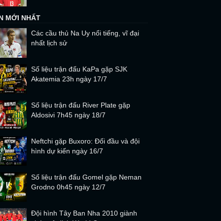
IN MỚI NHẤT
Các cầu thủ Na Uy nổi tiếng, vĩ đại
nhất lịch sử
Số liệu trận đấu KaPa gặp SJK
Akatemia 23h ngày 17/7
Số liệu trận đấu River Plate gặp
Aldosivi 7h45 ngày 18/7
Neftchi gặp Buxoro: Đối đầu và đội
hình dự kiến ngày 16/7
Số liệu trận đấu Gomel gặp Neman
Grodno 0h45 ngày 12/7
Đội hình Tây Ban Nha 2010 giành