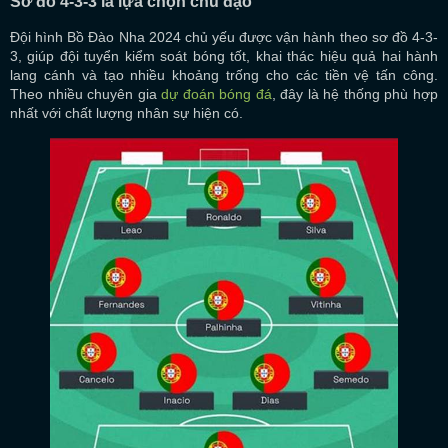
Sơ đồ 4-3-3 là lựa chọn chủ đạo
Đội hình Bồ Đào Nha 2024 chủ yếu được vận hành theo sơ đồ 4-3-
3, giúp đội tuyển kiểm soát bóng tốt, khai thác hiệu quả hai hành
lang cánh và tạo nhiều khoảng trống cho các tiền vệ tấn công.
Theo nhiều chuyên gia
dự đoán bóng đá
, đây là hệ thống phù hợp
nhất với chất lượng nhân sự hiện có.