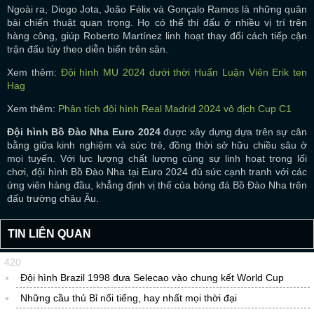
Ngoài ra, Diogo Jota, João Félix và Gonçalo Ramos là những quân
bài chiến thuật quan trọng. Họ có thể thi đấu ở nhiều vị trí trên
hàng công, giúp Roberto Martínez linh hoạt thay đổi cách tiếp cận
trận đấu tùy theo diễn biến trên sân.
Xem thêm:
Đội hình MU 2024 dưới thời Huấn Luận Viên Erik ten
Hag
Xem thêm:
Phân tích đội hình Real Madrid 2024 vô địch Cup C1
Đội hình Bồ Đào Nha Euro 2024
được xây dựng dựa trên sự cân
bằng giữa kinh nghiệm và sức trẻ, đồng thời sở hữu chiều sâu ở
mọi tuyến. Với lực lượng chất lượng cùng sự linh hoạt trong lối
chơi, đội hình Bồ Đào Nha tại Euro 2024 đủ sức cạnh tranh với các
ứng viên hàng đầu, khẳng định vị thế của bóng đá Bồ Đào Nha trên
đấu trường châu Âu.
TIN LIÊN QUAN
420
Đội hình Brazil 1998 đưa Selecao vào chung kết World Cup
Những cầu thủ Bỉ nổi tiếng, hay nhất mọi thời đại