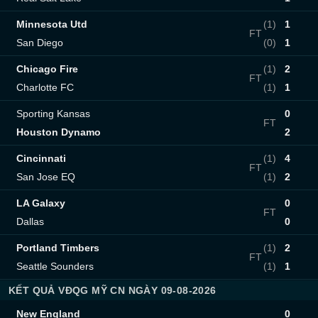
Minnesota Utd
(1)
1
FT
San Diego
(0)
1
Chicago Fire
(1)
2
FT
Charlotte FC
(1)
1
Sporting Kansas
0
FT
Houston Dynamo
2
Cincinnati
(1)
4
FT
San Jose EQ
(1)
2
LA Galaxy
0
FT
Dallas
0
Portland Timbers
(1)
2
FT
Seattle Sounders
(1)
1
KẾT QUẢ VĐQG MỸ CN NGÀY 09-08-2026
New England
0