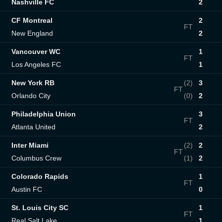
Nashville FC
2
CF Montreal
2
FT
New England
2
Vancouver WC
1
FT
Los Angeles FC
1
New York RB
(2)
3
FT
Orlando City
(0)
2
Philadelphia Union
3
FT
Atlanta United
2
Inter Miami
(2)
2
FT
Columbus Crew
(1)
2
Colorado Rapids
1
FT
Austin FC
0
St. Louis City SC
1
FT
Real Salt Lake
1