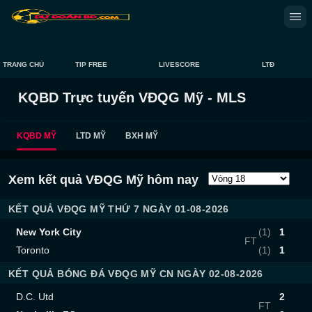
TRANG CHỦ
TIP FREE
LIVESCORE
LTĐ
KQBD Trực tuyến VĐQG Mỹ - MLS
KQBD MỸ
LTD MỸ
BXH MỸ
Xem kết quả VĐQG Mỹ hôm nay
KẾT QUẢ VĐQG MỸ THỨ 7 NGÀY 01-08-2026
New York City
(1)
1
FT
Toronto
(1)
1
KẾT QUẢ BÓNG ĐÁ VĐQG MỸ CN NGÀY 02-08-2026
D.C. Utd
2
FT