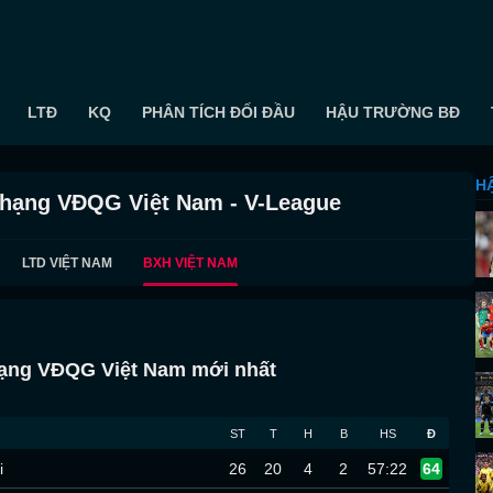
LTĐ
KQ
PHÂN TÍCH ĐỐI ĐẦU
HẬU TRƯỜNG BĐ
H
 hạng VĐQG Việt Nam - V-League
LTD VIỆT NAM
BXH VIỆT NAM
ạng VĐQG Việt Nam mới nhất
ST
T
H
B
HS
Đ
i
26
20
4
2
57:22
64