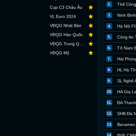
Thể Công 
2.
Cup C3 Châu Âu
Ninh Bình
3.
VL Euro 2024
VĐQG Nhật Bản
Hà Nội F
4.
VĐQG Hàn Quốc
Công An
5.
VĐQG Trung Quốc
TX Nam Đ
6.
VĐQG Mỹ
Hải Phòn
7.
HL Hà Tĩ
8.
SL Nghệ 
9.
HA Gia La
10.
ĐA Thanh
11.
SHB Đà 
12.
Becamex
13.
PVF CAN
14.