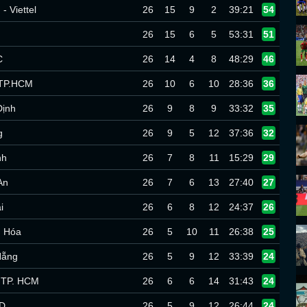
- Viettel
26
15
9
2
39:21
54
26
15
6
5
53:31
51
C
26
14
4
8
48:29
46
 TP.HCM
26
10
6
10
28:36
36
ịnh
26
9
8
9
33:32
35
g
26
9
5
12
37:36
32
nh
26
7
8
11
15:29
29
An
26
7
6
13
27:40
27
i
26
6
8
12
24:37
26
 Hóa
26
5
10
11
26:38
25
Nẵng
26
5
9
12
33:39
24
 TP. HCM
26
6
6
14
31:43
24
D
26
5
9
12
26:44
24