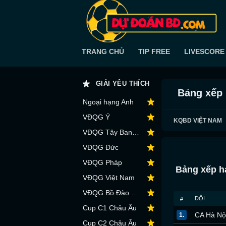
TRANG CHỦ
TIP FREE
LIVESCORE
GIẢI YÊU THÍCH
Bảng xếp
Ngoại hạng Anh
VĐQG Ý
KQBD VIỆT NAM
VĐQG Tây Ban Nha
VĐQG Đức
VĐQG Pháp
Bảng xếp h
VĐQG Việt Nam
VĐQG Bồ Đào Nha
ĐỘI
#
Cup C1 Châu Âu
CA Hà Nộ
1.
Cup C2 Châu Âu