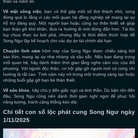
thần và niềm tin.
Về mặt công việc
, bạn có thể gặp một số thử thách nhỏ, song
đừng quá lo lắng vì các mối quan hệ đồng nghiệp sẽ mang lại sự
hỗ trợ đáng quý. Một người bạn hoặc cộng sự thân thiết sẽ giúp
bạn tháo gỡ khó khăn, đưa ra hướng đi mới đúng đắn hơn. Tài lộc
tuy chưa thực sự bứt phá, nhưng đây là thời điểm thích hợp để
Song Ngư lập kế hoạch cho các dự án tài chính dài hạn.
Chuyện tình cảm
hôm nay của Song Ngư được chiếu sáng bởi
sao Kim, mang lại sự nhẹ nhàng và sâu sắc. Nếu bạn đang trong
mối quan hệ, hãy dành thêm thời gian lắng nghe cảm xúc của đối
phương. Với người độc thân, cơ hội gặp gỡ người mới có cùng chí
hướng là rất cao. Tình cảm nảy nở trong môi trường sáng tạo hoặc
những buổi gặp gỡ bạn bè thân thiết.
Về sức khỏe
, hãy chú ý đến giấc ngủ và tinh thần. Dù bận rộn đến
đâu, Song Ngư cũng nên dành thời gian nghỉ ngơi để phục hồi
năng lượng, tránh căng thẳng kéo dài.
Chi tiết con số lộc phát cung Song Ngư ngày
1/11/2025