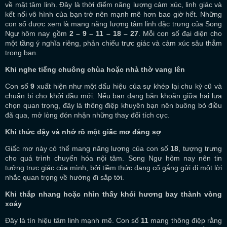
về mặt tâm linh. Đây là thời điểm năng lượng cảm xúc, linh giác và
kết nối vô hình của bạn trở nên mạnh mẽ hơn bao giờ hết. Những
con số được xem là mang năng lượng tâm linh đặc trưng của Song
Ngư hôm nay gồm
2 – 9 – 11 – 18 – 27
. Mỗi con số đại diện cho
một tầng ý nghĩa riêng, phản chiếu trực giác và cảm xúc sâu thẳm
trong bạn.
Khi nghe tiếng chuông chùa hoặc nhà thờ vang lên
Con số
9
xuất hiện như một dấu hiệu của sự khép lại chu kỳ cũ và
chuẩn bị cho khởi đầu mới. Nếu bạn đang băn khoăn giữa hai lựa
chọn quan trọng, đây là thông điệp khuyên bạn nên buông bỏ điều
đã qua, mở lòng đón nhận những thay đổi tích cực.
Khi thức dậy và nhớ rõ một giấc mơ đáng sợ
Giấc mơ này có thể mang năng lượng của con số
18
, tượng trưng
cho quá trình chuyển hóa nội tâm. Song Ngư hôm nay nên tin
tưởng trực giác của mình, bởi tiềm thức đang cố gắng gửi đi một lời
nhắc quan trọng về hướng đi sắp tới.
Khi thắp nhang hoặc nhìn thấy khói hương bay thành vòng
xoáy
Đây là tín hiệu tâm linh mạnh mẽ. Con số
11
mang thông điệp rằng