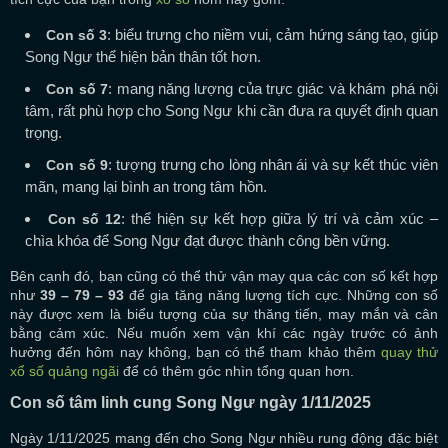
: biểu trưng cho niềm vui, cảm hứng sáng tạo, giúp
Con số 3
Song Ngư thể hiện bản thân tốt hơn.
: mang năng lượng của trực giác và khám phá nội
Con số 7
tâm, rất phù hợp cho Song Ngư khi cần đưa ra quyết định quan
trọng.
: tượng trưng cho lòng nhân ái và sự kết thúc viên
Con số 9
mãn, mang lại bình an trong tâm hồn.
: thể hiện sự kết hợp giữa lý trí và cảm xúc –
Con số 12
chìa khóa để Song Ngư đạt được thành công bền vững.
Bên cạnh đó, bạn cũng có thể thử vận may qua các con số kết hợp
như
39 – 79 – 93
để gia tăng năng lượng tích cực. Những con số
này được xem là biểu tượng của sự thăng tiến, may mắn và cân
bằng cảm xúc. Nếu muốn xem vận khí các ngày trước có ảnh
hưởng đến hôm nay không, bạn có thể tham khảo thêm
quay thử
xổ số quảng ngãi
để có thêm góc nhìn tổng quan hơn.
Con số tâm linh cung Song Ngư ngày 1/11/2025
Ngày 1/11/2025 mang đến cho Song Ngư nhiều rung động đặc biệt