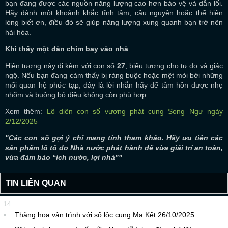
bạn đang được các nguồn năng lượng cao hơn bảo vệ và dẫn lối.
Hãy dành một khoảnh khắc tĩnh tâm, cầu nguyện hoặc thể hiện
lòng biết ơn, điều đó sẽ giúp năng lượng xung quanh bạn trở nên
hài hòa.
Khi thấy một đàn chim bay vào nhà
Hiện tượng này đi kèm với con số
27
, biểu tượng cho tự do và giác
ngộ. Nếu bạn đang cảm thấy bị ràng buộc hoặc mệt mỏi bởi những
mối quan hệ phức tạp, đây là lời nhắn hãy để tâm hồn được nhẹ
nhõm và buông bỏ điều không còn phù hợp.
Xem thêm:
Lộ diện con số vượng phát cung Song Ngư ngày
2/12/2025
"Các con số gợi ý chỉ mang tính tham khảo. Hãy ưu tiên các
sản phẩm lô tô do Nhà nước phát hành để vừa giải trí an toàn,
vừa đảm bảo “ích nước, lợi nhà”"
TIN LIÊN QUAN
14
Thăng hoa vận trình với số lộc cung Ma Kết 26/10/2025