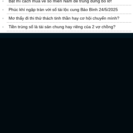
Bật mí cách mua vé số miền Nam dễ trúng đừng bỏ lỡ!
Phúc khí ngập tràn với số tài lộc cung Bảo Bình 24/5/2025
Mơ thấy đi thi thử thách tinh thần hay cơ hội chuyển mình?
Tiền trúng số là tài sản chung hay riêng của 2 vợ chồng?