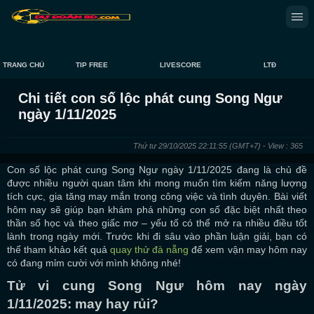
TRANG CHỦ
TIP FREE
LIVESCORE
LTĐ
Chi tiết con số lộc phát cung Song Ngư
ngày 1/11/2025
Thứ tư 29/10/2025 22:11:55
(GMT+7)
- View : 365
Con số lộc phát cung Song Ngư ngày 1/11/2025 đang là chủ đề
được nhiều người quan tâm khi mong muốn tìm kiếm năng lượng
tích cực, gia tăng may mắn trong công việc và tình duyên. Bài viết
hôm nay sẽ giúp bạn khám phá những con số đặc biệt nhất theo
thần số học và theo giấc mơ – yếu tố có thể mở ra nhiều điều tốt
lành trong ngày mới. Trước khi đi sâu vào phần luận giải, bạn có
thể tham khảo kết quả
quay thử đà nẵng
để xem vận may hôm nay
có đang mỉm cười với mình không nhé!
Tử vi cung Song Ngư hôm nay ngày
1/11/2025: may hay rủi?