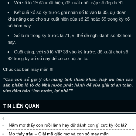
Với số lô 19 đã xuất hiện, đề xuất chốt cặp số đẹp là 91.
Kết quả xổ số kỳ trước ghi nhận số lô vào là 35, dự đoán
khả năng cao cho sự xuất hiện của số 29 hoặc 69 trong kỳ xổ
số hôm nay.
Số lô ra trong kỳ trước là 71, vì thế đề nghị đánh số 93 hôm
nay.
Cuối cùng, với số lô VIP 38 vào kỳ trước, đề xuất chơi số
92 trong kỳ xổ số này để có cơ hội ăn to.
Chúc các bạn may mắn !!!
"Các con số gợi ý chỉ mang tính tham khảo. Hãy ưu tiên các
sản phẩm lô tô do Nhà nước phát hành để vừa giải trí an toàn,
vừa đảm bảo “ích nước, lợi nhà”"
TIN LIÊN QUAN
4
Nằm mơ thấy con ruồi lành hay dữ đánh con gì cực kỳ lộc lá?
Mơ thấy trâu – Giải mã giấc mơ và con số may mắn