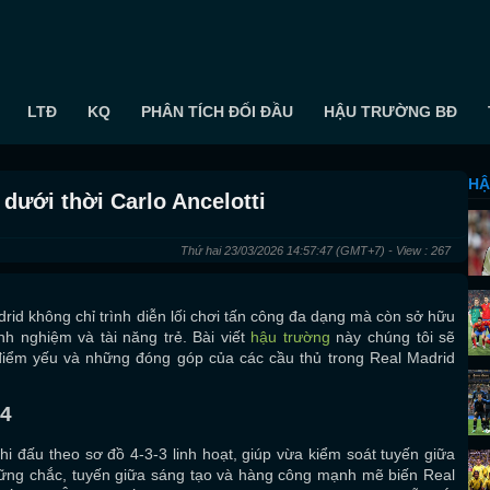
LTĐ
KQ
PHÂN TÍCH ĐỐI ĐẦU
HẬU TRƯỜNG BĐ
HẬ
 dưới thời Carlo Ancelotti
Thứ hai 23/03/2026 14:57:47
(GMT+7)
- View : 267
drid không chỉ trình diễn lối chơi tấn công đa dạng mà còn sở hữu
nh nghiệm và tài năng trẻ. Bài viết
hậu trường
này chúng tôi sẽ
 điểm yếu và những đóng góp của các cầu thủ trong Real Madrid
14
thi đấu theo sơ đồ 4-3-3 linh hoạt, giúp vừa kiểm soát tuyến giữa
vững chắc, tuyến giữa sáng tạo và hàng công mạnh mẽ biến Real