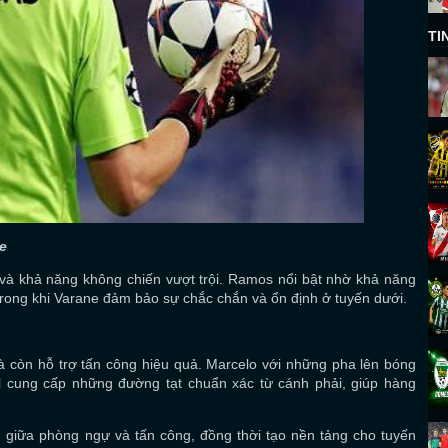
TI
e
và khả năng không chiến vượt trội. Ramos nổi bật nhờ khả năng
 trong khi Varane đảm bảo sự chắc chắn và ổn định ở tuyến dưới.
 còn hỗ trợ tấn công hiệu quả. Marcelo với những pha lên bóng
al cung cấp những đường tạt chuẩn xác từ cánh phải, giúp hàng
 giữa phòng ngự và tấn công, đồng thời tạo nền tảng cho tuyến