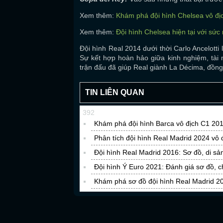
Xem thêm:
Khám phá đội hình Chelsea vô đị
Xem thêm:
Đội hình Chelsea hiện tại với sứ
Đội hình Real 2014 dưới thời Carlo Ancelotti
Sự kết hợp hoàn hảo giữa kinh nghiệm, tài 
trận đấu đã giúp Real giành La Décima, đồng t
TIN LIÊN QUAN
392
Khám phá đội hình Barca vô địch C1 201
Phân tích đội hình Real Madrid 2024 vô
Đội hình Real Madrid 2016: Sơ đồ, di sản
Đội hình Ý Euro 2021: Đánh giá sơ đồ, ch
Khám phá sơ đồ đội hình Real Madrid 20