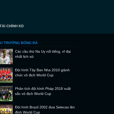
TÀI CHÍNH KD
U TRƯỜNG BÓNG ĐÁ
Các cầu thủ Na Uy nổi tiếng, vĩ đại
nhất lịch sử
Đội hình Tây Ban Nha 2010 giành
chức vô địch World Cup
Phân tích đội hình Pháp 2018 xuất
sắc vô địch World Cup
Đội hình Brazil 2002 đưa Selecao lên
đỉnh World Cup