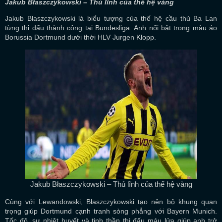
Jakub Błaszczykowski – Thủ lĩnh của thế hệ vàng
Jakub Błaszczykowski là biểu tượng của thế hệ cầu thủ Ba Lan
từng thi đấu thành công tại Bundesliga. Anh nổi bật trong màu áo
Borussia Dortmund dưới thời HLV Jurgen Klopp.
Jakub Błaszczykowski – Thủ lĩnh của thế hệ vàng
Cùng với Lewandowski, Błaszczykowski tạo nên bộ khung quan
trọng giúp Dortmund cạnh tranh sòng phẳng với Bayern Munich.
Tốc độ, sự nhiệt huyết và tinh thần thi đấu máu lửa giúp anh trở