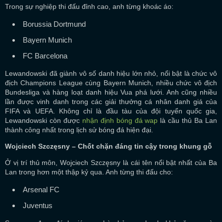
Trong sự nghiệp thi đấu đỉnh cao, anh từng khoác áo:
Borussia Dortmund
Bayern Munich
FC Barcelona
Lewandowski đã giành vô số danh hiệu lớn nhỏ, nổi bật là chức vô
địch Champions League cùng Bayern Munich, nhiều chức vô địch
Bundesliga và hàng loạt danh hiệu Vua phá lưới. Anh cũng nhiều
lần được vinh danh trong các giải thưởng cá nhân danh giá của
FIFA và UEFA. Không chỉ là đầu tàu của đội tuyển quốc gia,
Lewandowski còn được
nhận định bóng đá wap
là cầu thủ Ba Lan
thành công nhất trong lịch sử bóng đá hiện đại.
Wojciech Szczęsny – Chốt chặn đáng tin cậy trong khung gỗ
Ở vị trí thủ môn, Wojciech Szczęsny là cái tên nổi bật nhất của Ba
Lan trong hơn một thập kỷ qua. Anh từng thi đấu cho:
Arsenal FC
Juventus