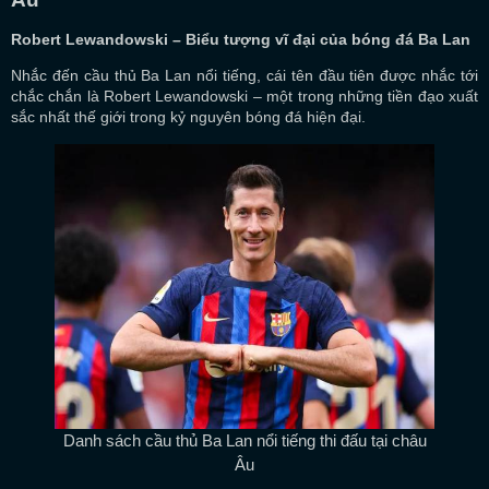
Robert Lewandowski – Biểu tượng vĩ đại của bóng đá Ba Lan
Nhắc đến cầu thủ Ba Lan nổi tiếng, cái tên đầu tiên được nhắc tới
chắc chắn là Robert Lewandowski – một trong những tiền đạo xuất
sắc nhất thế giới trong kỷ nguyên bóng đá hiện đại.
Danh sách cầu thủ Ba Lan nổi tiếng thi đấu tại châu
Âu