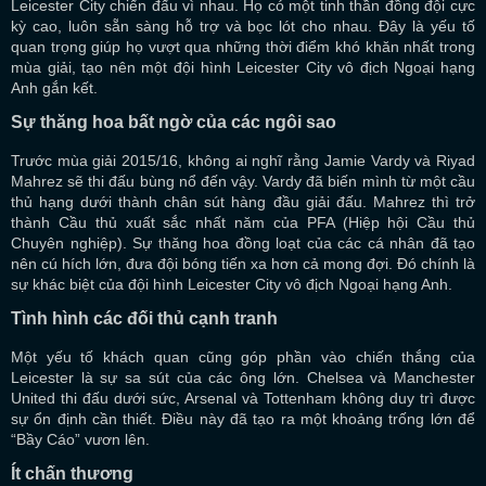
Leicester City chiến đấu vì nhau. Họ có một tinh thần đồng đội cực
kỳ cao, luôn sẵn sàng hỗ trợ và bọc lót cho nhau. Đây là yếu tố
quan trọng giúp họ vượt qua những thời điểm khó khăn nhất trong
mùa giải, tạo nên một đội hình Leicester City vô địch Ngoại hạng
Anh gắn kết.
Sự thăng hoa bất ngờ của các ngôi sao
Trước mùa giải 2015/16, không ai nghĩ rằng Jamie Vardy và Riyad
Mahrez sẽ thi đấu bùng nổ đến vậy. Vardy đã biến mình từ một cầu
thủ hạng dưới thành chân sút hàng đầu giải đấu. Mahrez thì trở
thành Cầu thủ xuất sắc nhất năm của PFA (Hiệp hội Cầu thủ
Chuyên nghiệp). Sự thăng hoa đồng loạt của các cá nhân đã tạo
nên cú hích lớn, đưa đội bóng tiến xa hơn cả mong đợi. Đó chính là
sự khác biệt của đội hình Leicester City vô địch Ngoại hạng Anh.
Tình hình các đối thủ cạnh tranh
Một yếu tố khách quan cũng góp phần vào chiến thắng của
Leicester là sự sa sút của các ông lớn. Chelsea và Manchester
United thi đấu dưới sức, Arsenal và Tottenham không duy trì được
sự ổn định cần thiết. Điều này đã tạo ra một khoảng trống lớn để
“Bầy Cáo” vươn lên.
Ít chấn thương