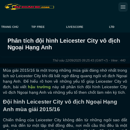
TRANG CHỦ
TIP FREE
LIVESCORE
LTĐ
Phân tích đội hình Leicester City vô địch
Ngoại Hạng Anh
Thứ sáu 12/09/2025 09:25:43
(GMT+7)
- View : 440
Mùa giải 2015/16 là một trong những mùa giải đáng nhớ nhất trong
lịch sử Leicester City khi đã bất ngờ đăng quang ngôi vô địch Ngoại
hạng Anh. Để hiểu rõ hơn về những yếu tố giúp Leicester City vô
địch, bài viết
hậu trường
này sẽ phân tích đội hình Leicester City
vô địch Ngoại hạng Anh và những yếu tố then chốt làm nên kỳ tích.
Đội hình Leicester City vô địch Ngoại Hạng
Anh mùa giải 2015/16
Chiến thắng của Leicester City không đến từ những ngôi sao đắt
giá, mà đến từ một tập thể đồng đều, nơi mỗi cầu thủ đều là một