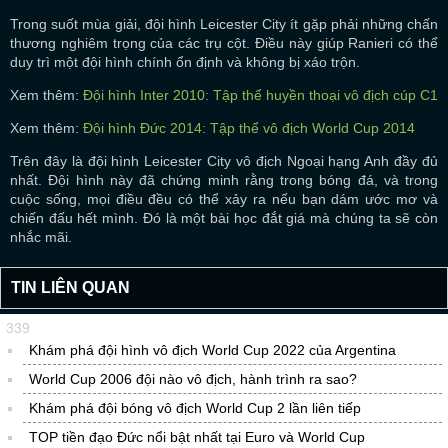
Trong suốt mùa giải, đội hình Leicester City ít gặp phải những chấn
thương nghiêm trọng của các trụ cột. Điều này giúp Ranieri có thể
duy trì một đội hình chính ổn định và không bị xáo trộn.
Xem thêm:
Đội hình Inter 2010: Tập thể huyền thoại vô địch cúp C1
Xem thêm:
Đội hình Đức 2014: Tập thể vô địch World Cup 2014
Trên đây là đội hình Leicester City vô địch Ngoại hạng Anh đầy đủ
nhất. Đội hình này đã chứng minh rằng trong bóng đá, và trong
cuộc sống, mọi điều đều có thể xảy ra nếu bạn dám ước mơ và
chiến đấu hết mình. Đó là một bài học đắt giá mà chúng ta sẽ còn
nhắc mãi.
TIN LIÊN QUAN
339
Khám phá đội hình vô địch World Cup 2022 của Argentina
World Cup 2006 đội nào vô địch, hành trình ra sao?
Khám phá đội bóng vô địch World Cup 2 lần liên tiếp
TOP tiền đạo Đức nổi bật nhất tại Euro và World Cup