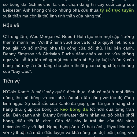
sử bóng đá. Schmeichel là chốt chặn đáng tin cậy cuối cùng của
Leicester. Anh không chỉ có những pha cứu thua
tỷ số trực tuyến
xuất thần mà còn là thủ lĩnh tinh thần của hàng thủ.
Hậu vệ
Ở trung tâm, Wes Morgan và Robert Huth tạo nên một cặp “tường
thành” mạnh mẽ. Với thể hình vượt trội và lối chơi quyết liệt, họ đã
hóa giải vô số những pha tấn công của đối thủ. Hai bên cánh,
Danny Simpson và Christian Fuchs đảm nhận vai trò vừa phòng
ngự vừa hỗ trợ tấn công một cách bền bỉ. Sự kỷ luật và ăn ý của
hàng thủ này là nền tảng cho chiến thuật phản công chớp nhoáng
của “Bầy Cáo”.
Tiền vệ
N’Golo Kanté là một “máy quét” đích thực. Anh có mặt ở mọi điểm
nóng, thu hồi bóng và cản phá các pha tấn công với tốc độ đáng
kinh ngạc. Sự xuất sắc của Kanté đã giúp giảm tải gánh nặng cho
hàng thủ, giúp đội bóng có
keo bong da
tốt hơn qua từng trận
đấu. Bên cạnh anh, Danny Drinkwater đảm nhận vai trò phân phối
bóng, điều tiết lối chơi. Cặp đôi này là trái tim của đội hình
Leicester City vô địch Ngoại hạng Anh. Ở hai cánh, Riyad Mahrez
với kỹ thuật cá nhân điêu luyện và khả năng tạo đột biến, cùng với