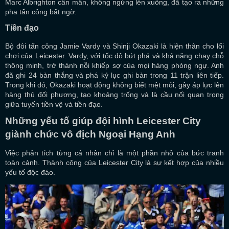
Marc Albrighton cần mẫn, không ngừng lên xuống, đã tạo ra những
pha tấn công bất ngờ.
Tiền đạo
Bộ đôi tấn công Jamie Vardy và Shinji Okazaki là hiện thân cho lối
chơi của Leicester. Vardy, với tốc độ bứt phá và khả năng chạy chỗ
thông minh, trở thành nỗi khiếp sợ của mọi hàng phòng ngự. Anh
đã ghi 24 bàn thắng và phá kỷ lục ghi bàn trong 11 trận liên tiếp.
Trong khi đó, Okazaki hoạt động không biết mệt mỏi, gây áp lực lên
hàng thủ đối phương, tạo khoảng trống và là cầu nối quan trọng
giữa tuyến tiền vệ và tiền đạo.
Những yếu tố giúp đội hình Leicester City
giành chức vô địch Ngoại Hạng Anh
Việc phân tích từng cá nhân chỉ là một phần nhỏ của bức tranh
toàn cảnh. Thành công của Leicester City là sự kết hợp của nhiều
yếu tố độc đáo.