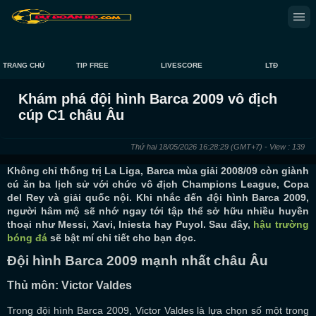
TRANG CHỦ
TIP FREE
LIVESCORE
LTĐ
Khám phá đội hình Barca 2009 vô địch
cúp C1 châu Âu
Thứ hai 18/05/2026 16:28:29
(GMT+7)
- View : 139
Không chỉ thống trị La Liga, Barca mùa giải 2008/09 còn giành
cú ăn ba lịch sử với chức vô địch Champions League, Copa
del Rey và giải quốc nội. Khi nhắc đến đội hình Barca 2009,
người hâm mộ sẽ nhớ ngay tới tập thể sở hữu nhiều huyền
thoại như Messi, Xavi, Iniesta hay Puyol. Sau đây,
hậu trường
bóng đá
sẽ bật mí chi tiết cho bạn đọc.
Đội hình Barca 2009 mạnh nhất châu Âu
Thủ môn: Victor Valdes
Trong đội hình Barca 2009, Victor Valdes là lựa chọn số một trong