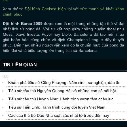
Xem thêm:
Đội hình Chelsea hiện tại với sức mạnh và khát khao
chinh phục
Đội hình Barca 2009
được xem là một trong những tập thể vĩ đại
nhất lịch sử bóng đá. Với sự kết hợp giữa những huyền thoại như
Messi, Xavi, Iniesta, Puyol hay Eto’o, Barcelona đã tạo nên mùa
giải hoàn hảo cùng chức vô địch Champions League đầy thuyết
phục. Đến nay, nhiều người vẫn xem đó là chuẩn mực của bóng đá
hiện đại và là biểu tượng lớn trong lịch sử Barcelona.
TIN LIÊN QUAN
400
Khám phá tiểu sử Công Phượng: Năm sinh, sự nghiệp, dấu ấn
Tiểu sử cầu thủ Nguyễn Quang Hải và những con số nổi bật
Tiểu sử cầu thủ Huỳnh Như: Hành trình vươn tầm châu lục
Tiểu sử Tiến Linh: Hành trình cùng đội tuyển Việt Nam
Các cầu thủ Bồ Đào Nha xuất sắc nhất từ trước đến nay