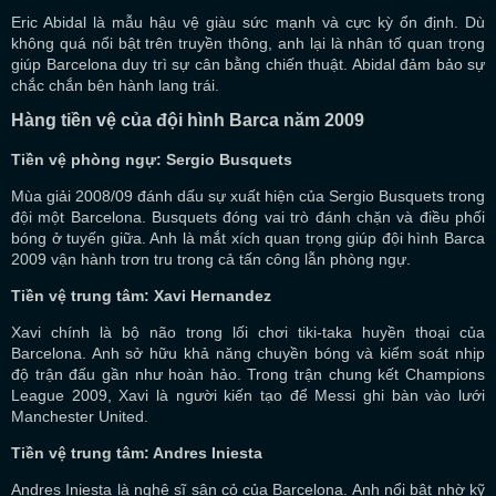
Eric Abidal là mẫu hậu vệ giàu sức mạnh và cực kỳ ổn định. Dù
không quá nổi bật trên truyền thông, anh lại là nhân tố quan trọng
giúp Barcelona duy trì sự cân bằng chiến thuật. Abidal đảm bảo sự
chắc chắn bên hành lang trái.
Hàng tiền vệ của đội hình Barca năm 2009
Tiền vệ phòng ngự: Sergio Busquets
Mùa giải 2008/09 đánh dấu sự xuất hiện của Sergio Busquets trong
đội một Barcelona. Busquets đóng vai trò đánh chặn và điều phối
bóng ở tuyến giữa. Anh là mắt xích quan trọng giúp đội hình Barca
2009 vận hành trơn tru trong cả tấn công lẫn phòng ngự.
Tiền vệ trung tâm: Xavi Hernandez
Xavi chính là bộ não trong lối chơi tiki-taka huyền thoại của
Barcelona. Anh sở hữu khả năng chuyền bóng và kiểm soát nhịp
độ trận đấu gần như hoàn hảo. Trong trận chung kết Champions
League 2009, Xavi là người kiến tạo để Messi ghi bàn vào lưới
Manchester United.
Tiền vệ trung tâm: Andres Iniesta
Andres Iniesta là nghệ sĩ sân cỏ của Barcelona. Anh nổi bật nhờ kỹ