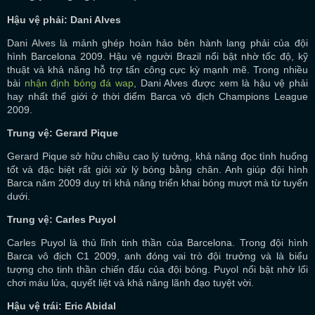
Hậu vệ phải: Dani Alves
Dani Alves là mảnh ghép hoàn hảo bên hành lang phải của đội
hình Barcelona 2009. Hậu vệ người Brazil nổi bật nhờ tốc độ, kỹ
thuật và khả năng hỗ trợ tấn công cực kỳ mạnh mẽ. Trong nhiều
bài
nhận định bóng đá wap
, Dani Alves được xem là hậu vệ phải
hay nhất thế giới ở thời điểm Barca vô địch Champions League
2009.
Trung vệ: Gerard Pique
Gerard Pique sở hữu chiều cao lý tưởng, khả năng đọc tình huống
tốt và đặc biệt rất giỏi xử lý bóng bằng chân. Anh giúp đội hình
Barca năm 2009 duy trì khả năng triển khai bóng mượt mà từ tuyến
dưới.
Trung vệ: Carles Puyol
Carles Puyol là thủ lĩnh tinh thần của Barcelona. Trong đội hình
Barca vô địch C1 2009, anh đóng vai trò đội trưởng và là biểu
tượng cho tinh thần chiến đấu của đội bóng. Puyol nổi bật nhờ lối
chơi máu lửa, quyết liệt và khả năng lãnh đạo tuyệt vời.
Hậu vệ trái: Eric Abidal