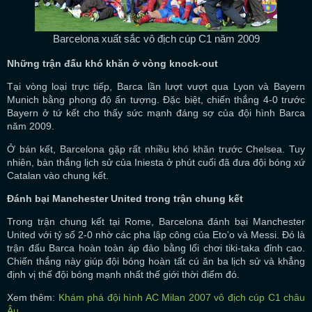
Barcelona xuất sắc vô địch cúp C1 năm 2009
Những trận đấu khó khăn ở vòng knock-out
Tại vòng loại trực tiếp, Barca lần lượt vượt qua Lyon và Bayern
Munich bằng phong độ ấn tượng. Đặc biệt, chiến thắng 4-0 trước
Bayern ở tứ kết cho thấy sức mạnh đáng sợ của đội hình Barca
năm 2009.
Ở bán kết, Barcelona gặp rất nhiều khó khăn trước Chelsea. Tuy
nhiên, bàn thắng lịch sử của Iniesta ở phút cuối đã đưa đội bóng xứ
Catalan vào chung kết.
Đánh bại Manchester United trong trận chung kết
Trong trận chung kết tại Rome, Barcelona đánh bại Manchester
United với tỷ số 2-0 nhờ các pha lập công của Eto’o và Messi. Đó là
trận đấu Barca hoàn toàn áp đảo bằng lối chơi tiki-taka đỉnh cao.
Chiến thắng này giúp đội bóng hoàn tất cú ăn ba lịch sử và khẳng
định vị thế đội bóng mạnh nhất thế giới thời điểm đó.
Xem thêm:
Khám phá đội hình AC Milan 2007 vô địch cúp C1 châu
Âu