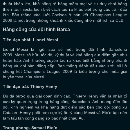
thuật khéo léo, khả năng rê bóng mềm mại và tư duy chơi bóng
thiên tài. Iniesta luôn biết cách tạo ra khác biệt trong các trận đấu
lớn. Bàn thắng vào lưới Chelsea ở bán kết Champions League
2009 là một trong những khoảnh khắc đáng nhớ nhất lịch sử CLB.
Hàng công của đội hình Barca
Tiền đạo phải: Lionel Messi
Lionel Messi là ngôi sao số một trong đội hình Barcelona
2009. Messi sở hữu tốc độ, kỹ thuật và khả năng dứt điểm gần như
hoàn hảo. Anh thường xuyên tạo ra khác biệt bằng những pha đi
bóng và ghi bàn đẳng cấp. Bàn thắng đánh đầu vào lưới MU ở
chung kết Champions League 2009 là biểu tượng cho mùa giải
huyền thoại của Messi.
Tiền đạo trái: Thierry Henry
Dù đã bước qua giai đoạn đỉnh cao, Thierry Henry vẫn là nhân tố
cực kỳ quan trọng trong hàng công Barcelona. Anh mang đến tốc
độ, kinh nghiệm và khả năng dứt điểm sắc bén cho đội bóng xứ
Catalan. Henry phối hợp cực kỳ ăn ý cùng Messi và Eto’o tạo nên
tam tấu tấn công đáng sợ bậc nhất châu Âu.
Trung phong: Samuel Eto’o