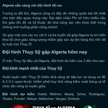
Algeria sẵn sàng với đội hình tối ưu
Tương tự đối thủ, Algeria cũng có đầy đủ những quân bài tốt nhất
cho trận đấu quan trọng này. Đại diện châu Phi sở hữu nhiều cầu
thủ giàu tốc độ và kỹ thuật, đủ khả năng tạo nên khác biệt trong
những tình huống phản công nhanh.
Sự góp mặt của các trụ cột ở cả ba tuyến sẽ giúp Algeria tự tin triển
khai lối chơi giàu năng lượng nhằm gây sức ép lên hàng thủ vốn rất
kỷ luật của Thụy Sĩ.
Đội hình Thụy Sỹ gặp Algeria hôm nay
Ở trận Thụy Sỹ đấu với Algeria, đội hình dự kiến của 2 đội như sau:
Đội hình mạnh nhất của Thụy Sỹ
Huấn luyện viên Thụy Sĩ nhiều khả năng sẽ tiếp tục sử dụng sơ đồ
4-2-3-1 quen thuộc nhằm phát huy khả năng kiểm soát bóng và tổ
chức tấn công từ tuyến giữa.
Đội hình dự kiến:
Kobel; Widmer, Akanji, Schar, Rodriguez;
Xhaka, Freuler; Ndoye, Aebischer, Vargas; Embolo.