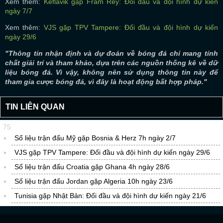
Xem thêm:
Keflavik gặp Fram Rey: Đối đầu và đội hình dự kiến
ngày 7/7
Xem thêm:
VJS gặp TPV Tampere: Đối đầu và đội hình dự kiến
ngày 29/6
"Thông tin nhận định và dự đoán về bóng đá chỉ mang tính
chất giải trí và tham khảo, dựa trên các nguồn thống kê về dữ
liệu bóng đá. Vì vậy, không nên sử dụng thông tin này để
tham gia cược bóng đá, vì đây là hoạt động bất hợp pháp."
TIN LIÊN QUAN
75
Số liệu trận đấu Mỹ gặp Bosnia & Herz 7h ngày 2/7
VJS gặp TPV Tampere: Đối đầu và đội hình dự kiến ngày 29/6
Số liệu trận đấu Croatia gặp Ghana 4h ngày 28/6
Số liệu trận đấu Jordan gặp Algeria 10h ngày 23/6
Tunisia gặp Nhật Bản: Đối đầu và đội hình dự kiến ngày 21/6