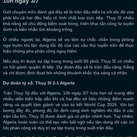
10h ngày 3/7
Giới chuyên môn đánh giá đây sẽ là trận đấu diễn ra với tốc độ vừa
phải khi cả hai đều hiểu rõ tính chất loại trực tiếp. Thụy Sĩ nhiều
khả năng sẽ chủ động kiểm soát bóng, triển khai tấn công từ tuyến
dưới và kiên nhẫn tìm khoảng trống.
Ở chiều ngược lại, Algeria sẽ ưu tiên sự chắc chắn trong phòng
ngự trước khi tận dụng tốc độ của các cầu thủ tuyến trên để thực
hiện những pha phản công nguy hiểm.
Nếu duy trì được sự tập trung trong suốt 90 phút, Thụy Sĩ có nhiều
cơ hội giành quyền đi tiếp. Dự đoán đây sẽ là trận đấu căng thẳng
và chỉ được định đoạt bởi những khoảnh khắc tỏa sáng cá nhân.
Dự đoán tỷ số: Thụy Sĩ 2-1 Algeria
Trận Thụy Sỹ đấu với Algeria, 10h ngày 3/7 hứa hẹn sẽ mang đến
nhiều diễn biến hấp dẫn khi cả hai đều sở hữu những điểm mạnh
riêng và quyết tâm giành vé vào tứ kết World Cup 2026. Với lực
lượng đầy đủ, phong độ ổn định cùng kinh nghiệm thi đấu ở các
trận cầu lớn, Thụy Sĩ được đánh giá có phần nhỉnh hơn. Tuy nhiên,
Algeria hoàn toàn có thể tạo nên bất ngờ nếu tận dụng tốt các cơ
hội phản công và duy trì sự tập trung trong suốt trận đấu.