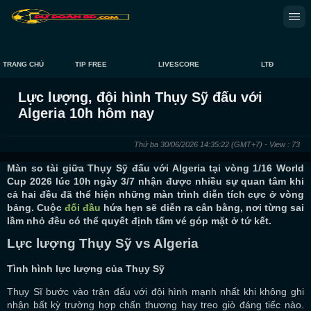
TRANG CHỦ
TIP FREE
LIVESCORE
LTĐ
Lực lượng, đội hình Thụy Sỹ đấu với
Algeria 10h hôm nay
Thứ ba 30/06/2026 14:35:22
(GMT+7)
- View : 73
Màn so tài giữa Thụy Sỹ đấu với Algeria tại vòng 1/16 World
Cup 2026 lúc 10h ngày 3/7 nhận được nhiều sự quan tâm khi
cả hai đều đã thể hiện những màn trình diễn tích cực ở vòng
bảng. Cuộc
đối đầu
hứa hẹn sẽ diễn ra cân bằng, nơi từng sai
lầm nhỏ đều có thể quyết định tấm vé góp mặt ở tứ kết.
Lực lượng Thụy Sỹ vs Algeria
Tình hình lực lượng của Thụy Sỹ
Thụy Sĩ bước vào trận đấu với đội hình mạnh nhất khi không ghi
nhận bất kỳ trường hợp chấn thương hay treo giò đáng tiếc nào.