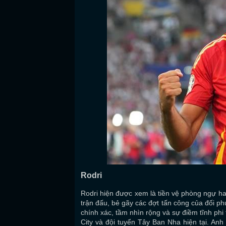
Rodri
Rodri hiện được xem là tiền vệ phòng ngự hay
trận đấu, bẻ gãy các đợt tấn công của đối 
chính xác, tầm nhìn rộng và sự điềm tĩnh ph
City và đội tuyển Tây Ban Nha hiện tại. An