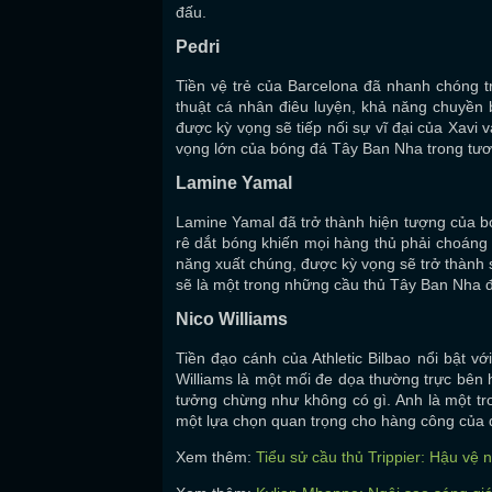
đấu.
Pedri
Tiền vệ trẻ của Barcelona đã nhanh chóng tr
thuật cá nhân điêu luyện, khả năng chuyền bó
được kỳ vọng sẽ tiếp nối sự vĩ đại của Xavi v
vọng lớn của bóng đá Tây Ban Nha trong tươn
Lamine Yamal
Lamine Yamal đã trở thành hiện tượng của bón
rê dắt bóng khiến mọi hàng thủ phải choáng v
năng xuất chúng, được kỳ vọng sẽ trở thành s
sẽ là một trong những cầu thủ Tây Ban Nha đị
Nico Williams
Tiền đạo cánh của Athletic Bilbao nổi bật v
Williams là một mối đe dọa thường trực bên 
tưởng chừng như không có gì. Anh là một tr
một lựa chọn quan trọng cho hàng công của đ
Xem thêm:
Tiểu sử cầu thủ Trippier: Hậu vệ n