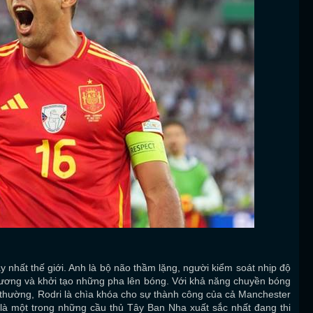
 nhất thế giới. Anh là bộ não thầm lặng, người kiểm soát nhịp độ
phương và khởi tạo những pha lên bóng. Với khả năng chuyền bóng
i thường, Rodri là chìa khóa cho sự thành công của cả Manchester
h là một trong những cầu thủ Tây Ban Nha xuất sắc nhất đang thi