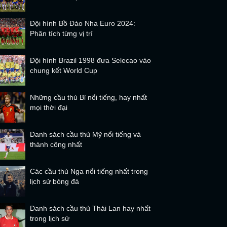
Đội hình Bồ Đào Nha Euro 2024:
Phân tích từng vị trí
Đội hình Brazil 1998 đưa Selecao vào
chung kết World Cup
Những cầu thủ Bỉ nổi tiếng, hay nhất
mọi thời đại
Danh sách cầu thủ Mỹ nổi tiếng và
thành công nhất
Các cầu thủ Nga nổi tiếng nhất trong
lịch sử bóng đá
Danh sách cầu thủ Thái Lan hay nhất
trong lịch sử