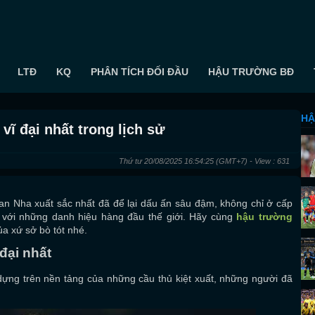
LTĐ
KQ
PHÂN TÍCH ĐỐI ĐẦU
HẬU TRƯỜNG BĐ
HẬ
ĩ đại nhất trong lịch sử
Thứ tư 20/08/2025 16:54:25
(GMT+7)
- View : 631
Ban Nha xuất sắc nhất đã để lại dấu ấn sâu đậm, không chỉ ở cấp
 với những danh hiệu hàng đầu thế giới. Hãy cùng
hậu trường
ủa xứ sở bò tót nhé.
đại nhất
ng trên nền tảng của những cầu thủ kiệt xuất, những người đã