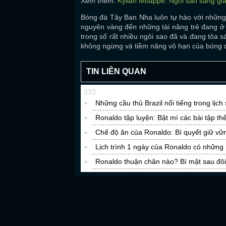
Xem thêm:
Kylian Mbappe: Ngôi sao sáng giá
Bóng đá Tây Ban Nha luôn tự hào với những 
nguyên vàng đến những tài năng trẻ đang ở 
trong số rất nhiều ngôi sao đã và đang tỏa 
không ngừng và tiềm năng vô hạn của bóng 
TIN LIÊN QUAN
333
Những cầu thủ Brazil nổi tiếng trong lịc
Ronaldo tập luyện: Bật mí các bài tập t
Chế độ ăn của Ronaldo: Bí quyết giữ vữ
Lịch trình 1 ngày của Ronaldo có những
Ronaldo thuận chân nào? Bí mật sau đôi