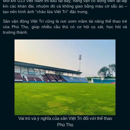
Mỗi khi U23 Việt Nam thi đấu tại đây, hàng vạn cổ động viên lại lấp
kín các khán đài, nhuộm đỏ cả không gian bằng màu cờ sắc áo –
tạo nên hình ảnh “chảo lửa Việt Trì” đặc trưng.
Sân vận động Việt Trì cũng là nơi ươm mầm tài năng thể thao trẻ
của Phú Thọ, giúp nhiều cầu thủ có cơ hội cọ xát, học hỏi và
trưởng thành.
Vai trò và ý nghĩa của sân Việt Trì đối với thể thao
Phú Thọ