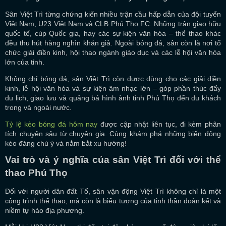
Sân Việt Trì từng chứng kiến nhiều trận cầu hấp dẫn của đội tuyển
Việt Nam, U23 Việt Nam và CLB Phú Thọ FC. Những trận giao hữu
quốc tế, cúp Quốc gia, hay các sự kiện văn hóa – thể thao khác
đều thu hút hàng nghìn khán giả. Ngoài bóng đá, sân còn là nơi tổ
chức giải điền kinh, hội thao ngành giáo dục và các lễ hội văn hóa
lớn của tỉnh.
Không chỉ bóng đá, sân Việt Trì còn được dùng cho các giải điền
kinh, lễ hội văn hóa và sự kiện âm nhạc lớn – góp phần thúc đẩy
du lịch, giao lưu và quảng bá hình ảnh tỉnh Phú Thọ đến du khách
trong và ngoài nước.
Tỷ lệ kèo bóng đá hôm nay
được cập nhật liên tục, đi kèm phân
tích chuyên sâu từ chuyên gia. Cùng khám phá những biến động
kèo đáng chú ý và nắm bắt xu hướng!
Vai trò và ý nghĩa của sân Việt Trì đối với thể
thao Phú Thọ
Đối với người dân đất Tổ, sân vận động Việt Trì không chỉ là một
công trình thể thao, mà còn là biểu tượng của tinh thần đoàn kết và
niềm tự hào địa phương.