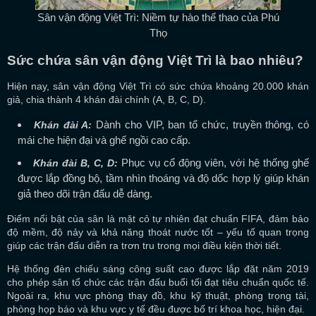
Sân vận động Việt Trì: Niềm tự hào thể thao của Phú
Thọ
Sức chứa sân vận động Việt Trì là bao nhiêu?
Hiện nay, sân vận động Việt Trì có sức chứa khoảng 20.000 khán
giả, chia thành 4 khán đài chính (A, B, C, D).
Dành cho VIP, ban tổ chức, truyền thông, có
Khán đài A:
mái che hiện đại và ghế ngồi cao cấp.
Phục vụ cổ động viên, với hệ thống ghế
Khán đài B, C, D:
được lắp đồng bộ, tầm nhìn thoáng và độ dốc hợp lý giúp khán
giả theo dõi trận đấu dễ dàng.
Điểm nổi bật của sân là mặt cỏ tự nhiên đạt chuẩn FIFA, đảm bảo
độ mềm, độ nảy và khả năng thoát nước tốt – yếu tố quan trọng
giúp các trận đấu diễn ra trơn tru trong mọi điều kiện thời tiết.
Hệ thống đèn chiếu sáng công suất cao được lắp đặt năm 2019
cho phép sân tổ chức các trận đấu buổi tối đạt tiêu chuẩn quốc tế.
Ngoài ra, khu vực phòng thay đồ, khu kỹ thuật, phòng trọng tài,
phòng họp báo và khu vực y tế đều được bố trí khoa học, hiện đại.