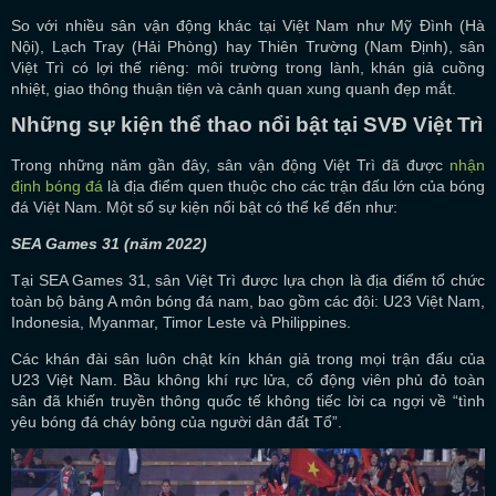
So với nhiều sân vận động khác tại Việt Nam như Mỹ Đình (Hà
Nội), Lạch Tray (Hải Phòng) hay Thiên Trường (Nam Định), sân
Việt Trì có lợi thế riêng: môi trường trong lành, khán giả cuồng
nhiệt, giao thông thuận tiện và cảnh quan xung quanh đẹp mắt.
Những sự kiện thể thao nổi bật tại SVĐ Việt Trì
Trong những năm gần đây, sân vận động Việt Trì đã được
nhận
định bóng đá
là địa điểm quen thuộc cho các trận đấu lớn của bóng
đá Việt Nam. Một số sự kiện nổi bật có thể kể đến như:
SEA Games 31 (năm 2022)
Tại SEA Games 31, sân Việt Trì được lựa chọn là địa điểm tổ chức
toàn bộ bảng A môn bóng đá nam, bao gồm các đội: U23 Việt Nam,
Indonesia, Myanmar, Timor Leste và Philippines.
Các khán đài sân luôn chật kín khán giả trong mọi trận đấu của
U23 Việt Nam. Bầu không khí rực lửa, cổ động viên phủ đỏ toàn
sân đã khiến truyền thông quốc tế không tiếc lời ca ngợi về “tình
yêu bóng đá cháy bỏng của người dân đất Tổ”.