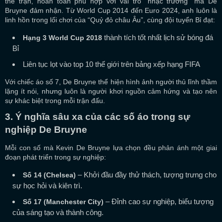
thế trận, hoàn toàn phù hợp với vai trò “nhạc trưởng” mà De
Bruyne đảm nhận. Từ World Cup 2014 đến Euro 2024, anh luôn là
linh hồn trong lối chơi của “Quỷ đỏ châu Âu”, cùng đội tuyển Bỉ đạt:
thành tích tốt nhất lịch sử bóng đá
Hạng 3 World Cup 2018
Bỉ
Liên tục lọt vào top 10 thế giới trên bảng xếp hạng FIFA
Với chiếc áo số 7, De Bruyne thể hiện hình ảnh người thủ lĩnh thầm
lặng ít nói, nhưng luôn là người khơi nguồn cảm hứng và tạo nên
sự khác biệt trong mỗi trận đấu.
3. Ý nghĩa sâu xa của các số áo trong sự
nghiệp De Bruyne
Mỗi con số mà Kevin De Bruyne lựa chọn đều phản ánh một giai
đoạn phát triển trong sự nghiệp:
– Khởi đầu đầy thử thách, tượng trưng cho
Số 14 (Chelsea)
sự học hỏi và kiên trì.
– Đỉnh cao sự nghiệp, biểu tượng
Số 17 (Manchester City)
của sáng tạo và thành công.