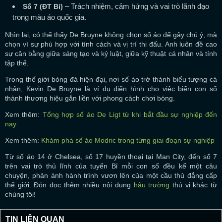
– Trách nhiệm, cảm hứng và vai trò lãnh đạo
Số 7 (ĐT Bỉ)
trong màu áo quốc gia.
Nhìn lại, có thể thấy De Bruyne không chọn số áo để gây chú ý, mà
chọn vì sự phù hợp với tính cách và vị trí thi đấu. Anh luôn đề cao
sự cân bằng giữa sáng tạo và kỷ luật, giữa kỹ thuật cá nhân và tính
tập thể.
Trong thế giới bóng đá hiện đại, nơi số áo trở thành biểu tượng cá
nhân, Kevin De Bruyne là ví dụ điển hình cho việc biến con số
thành thương hiệu gắn liền với phong cách chơi bóng.
Xem thêm:
Tổng hợp số áo De Ligt từ khi bắt đầu sự nghiệp đến
nay
Xem thêm:
Khám phá số áo Modric trong từng giai đoạn sự nghiệp
Từ số áo 14 ở Chelsea, số 17 huyền thoại tại Man City, đến số 7
trên vai trò thủ lĩnh của tuyển Bỉ mỗi con số đều kể một câu
chuyện, phản ánh hành trình vươn lên của một cầu thủ đẳng cấp
thế giới. Đón đọc thêm nhiều nội dung
hậu trường
thú vị khác từ
chúng tôi!
TIN LIÊN QUAN