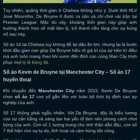
Tuy nhiên, quãng thời gian ở Chelsea không như ý. Dưới thời HLV
José Mourinho, De Bruyne ít được ra sân và chỉ chơi vài trận tại
Premier League. Mặc dù vậy, khoảng thời gian này giúp anh
trưởng thành hơn về mặt tâm lý, trở thành nền tảng cho sự bùng
nổ sau này.
Số áo 14 tại Chelsea tuy không để lại dấu ấn lớn, nhưng lại là bước
khởi đầu gian nan giúp De Bruyne hiểu rõ giá trị của sự kiên trì điều
mà anh luôn mang theo khi vươn đến đỉnh cao cùng Man City trinh
phục mọi
tỷ lệ bóng đá
.
Số áo Kevin de Bruyne tại Manchester City – Số áo 17
huyền thoại
Khi chuyển đến
Manchester City
năm 2015, Kevin De Bruyne
chọn
số áo 17
con số gắn liền với toàn bộ thời kỳ đỉnh cao sự
nghiệp của anh.
Số 17 không phải ngẫu nhiên. Với De Bruyne, đây là biểu tượng
của sự cân bằng và sáng tạo hai yếu tố làm nên phong cách chơi
bóng của anh. Con số 1 tượng trưng cho tinh thần dẫn đầu, còn số
7 thể hiện cho sự tự do, linh hoạt và cảm hứng tấn công.