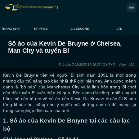
TRANG CHỦ
TIP FREE
LIVESCORE
LTĐ
Số áo của Kevin De Bruyne ở Chelsea,
Man City và tuyển Bỉ
Thứ sáu 7/11/2025 17:19:33
(GMT+7)
- View : 400
Kevin De Bruyne tiền vệ người Bỉ sinh năm 1991 là một trong
những cầu thủ sáng tạo bậc nhất thế giới hiện nay. Anh được mệnh
danh là “bộ não” của Manchester City và là linh hồn trong lối chơi
của đội tuyển Bỉ suốt thập kỷ qua. Bên cạnh tài năng, nhiều người
hâm mộ còn tò mò về số áo của Kevin De Bruyne ở các CLB anh
từng khoác áo, cũng như ý nghĩa mà những con số đó mang lại
trong sự nghiệp đỉnh cao của anh.
1. Số áo của Kevin De Bruyne tại các câu lạc
bộ