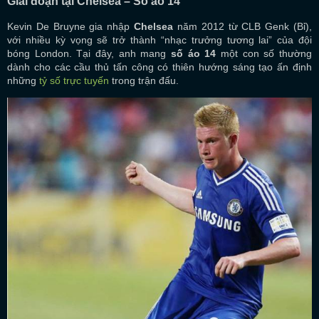
Giai đoạn tại Chelsea – Số áo 14
Kevin De Bruyne gia nhập
Chelsea
năm 2012 từ CLB Genk (Bỉ),
với nhiều kỳ vọng sẽ trở thành “nhạc trưởng tương lai” của đội
bóng London. Tại đây, anh mang
số áo 14
một con số thường
dành cho các cầu thủ tấn công có thiên hướng sáng tạo ấn định
những
tỷ số trực tuyến
trong trận đấu.