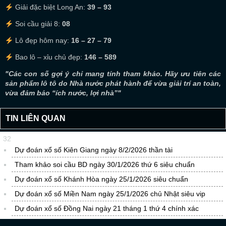
Giải đặc biệt Long An:
39 – 93
Soi cầu giải 8:
08
Lô đẹp hôm nay:
16 – 27 – 79
Bao lô – xỉu chủ đẹp:
146 – 589
"Các con số gợi ý chỉ mang tính tham khảo. Hãy ưu tiên các
sản phẩm lô tô do Nhà nước phát hành để vừa giải trí an toàn,
vừa đảm bảo “ích nước, lợi nhà”"
TIN LIÊN QUAN
32
Dự đoán xổ số Kiên Giang ngày 8/2/2026 thần tài
Tham khảo soi cầu BD ngày 30/1/2026 thứ 6 siêu chuẩn
Dự đoán xổ số Khánh Hòa ngày 25/1/2026 siêu chuẩn
Dự đoán xổ số Miền Nam ngày 25/1/2026 chủ Nhật siêu vip
Dự đoán xổ số Đồng Nai ngày 21 tháng 1 thứ 4 chính xác