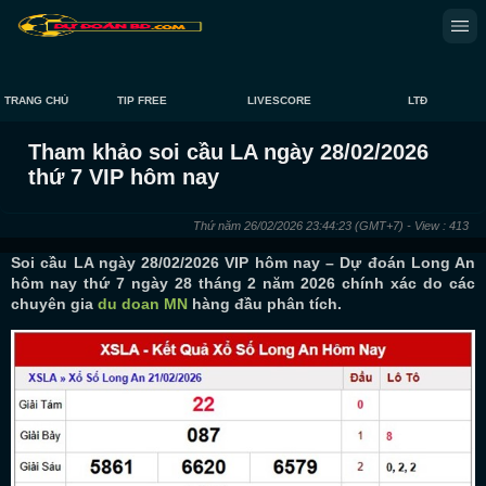
TRANG CHỦ
TIP FREE
LIVESCORE
LTĐ
Tham khảo soi cầu LA ngày 28/02/2026
thứ 7 VIP hôm nay
Thứ năm 26/02/2026 23:44:23
(GMT+7)
- View : 413
Soi cầu LA ngày 28/02/2026 VIP hôm nay – Dự đoán Long An
hôm nay thứ 7 ngày 28 tháng 2 năm 2026 chính xác do các
chuyên gia
du doan MN
hàng đầu phân tích.